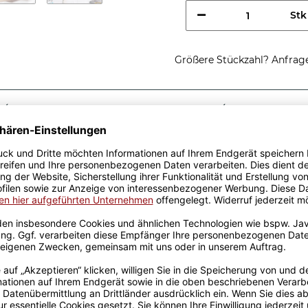
Stk
Größere Stückzahl? Anfrage 
Sicherer Kauf Auf Rechnung
Produktion in 
Passende Verpackungen
htig cooler
fe - So sieht ein richtig
dee, egal zu welchem Anlass.
k wurden mit viel Liebe
ahrung werden sie
ckt. Die Kaffeebecher sind