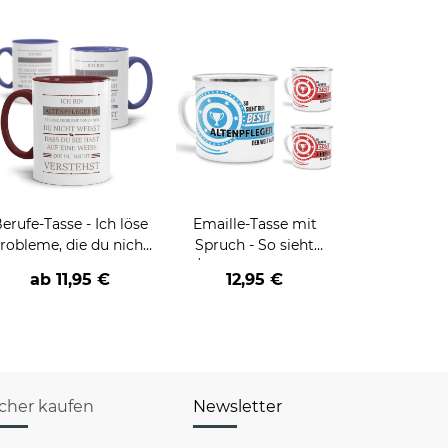
erufe-Tasse - Ich löse
Emaille-Tasse mit
robleme, die du nicht
Spruch - So sieht
verstehst -
der/die beste - Ihr Beruf
ab
11,95 €
12,95 €
verschiedene Berufe
- aus
icher kaufen
Newsletter