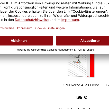
it ist eine lange Freude an
Geschenkverpackung 1
t und der Kaffee am
Tasse mit Fenster
nochmal so gut.
2,50 €
Grußkarten zum Versch
Grußkarte Alles Liebe
G
1,95 €