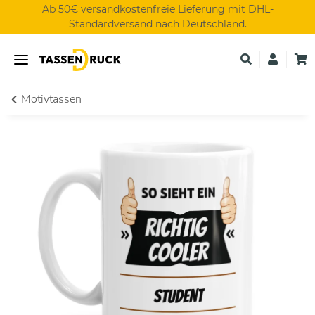
Ab 50€ versandkostenfreie Lieferung mit DHL-
Standardversand nach Deutschland.
Motivtassen