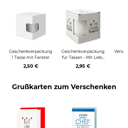
Geschenkverpackung
Geschenkverpackung
Versan
1 Tasse mit Fenster
für Tassen - Mit Liebe
geschenkt
2,50 €
2,95 €
Grußkarten zum Verschenken