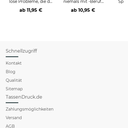
löse Probleme, die du
niemals mit -Beruf-
Spru
nicht verstehst -
an
der/d
ab
11,95 €
ab
10,95 €
verschiedene Berufe
B
Schnellzugriff
Kontakt
Blog
Qualität
Sitemap
TassenDruck.de
Zahlungsmöglichkeiten
Versand
AGB