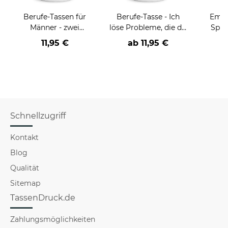
Berufe-Tassen für
Berufe-Tasse - Ich
Email
Männer - zwei
löse Probleme, die du
Spru
Farbvarianten
nicht verstehst -
der/d
11,95 €
ab
11,95 €
verschiedene Berufe
B
Schnellzugriff
Kontakt
Blog
Qualität
Sitemap
TassenDruck.de
Zahlungsmöglichkeiten