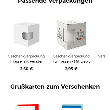
Passende Verpackungen
Geschenkverpackung
Geschenkverpackung
Versan
1 Tasse mit Fenster
für Tassen - Mit Liebe
geschenkt
2,50 €
2,95 €
Grußkarten zum Verschenken