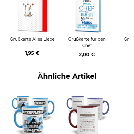
Grußkarte Alles Liebe
Grußkarte für den
Gruß
Chef
1,95 €
2,00 €
Ähnliche Artikel