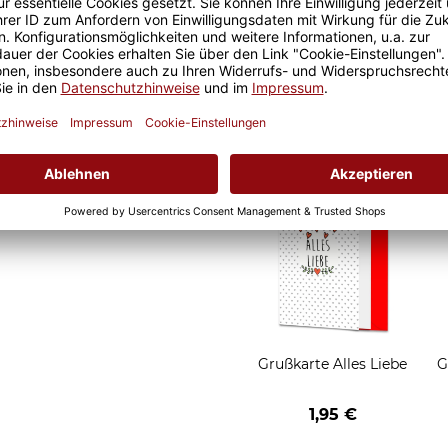
ckt. Die Kaffeebecher sind
it ist eine lange Freude an
Geschenkverpackung 1
t und der Kaffee am
Tasse mit Fenster
nochmal so gut.
2,50 €
Grußkarten zum Versch
Grußkarte Alles Liebe
G
1,95 €