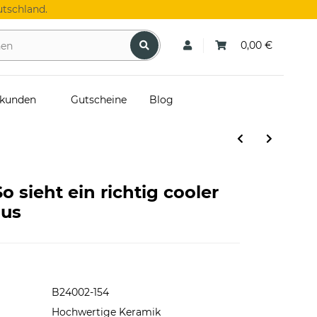
tschland.
0,00 €
skunden
Gutscheine
Blog
o sieht ein richtig cooler
aus
B24002-154
Hochwertige Keramik