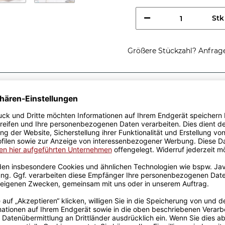
Stk
Größere Stückzahl? Anfrage 
Sicherer Kauf Auf Rechnung
Produktion in 
Passende Verpackungen
htig cooler
fe - So sieht ein richtig
enkidee, egal zu welchem
r Keramik wurden mit viel
el Erfahrung werden sie