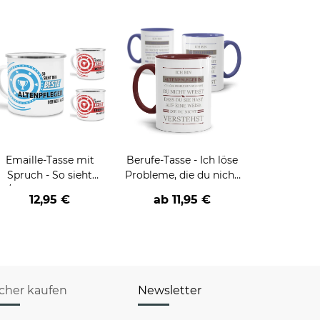
Emaille-Tasse mit
Berufe-Tasse - Ich löse
Spruch - So sieht
Probleme, die du nicht
er/die beste - Ihr Beruf
verstehst -
12,95 €
ab
11,95 €
- aus
verschiedene Berufe
icher kaufen
Newsletter