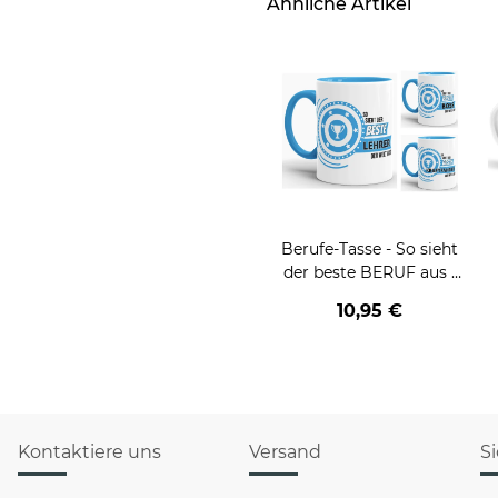
Ähnliche Artikel
Berufe-Tasse - So sieht
der beste BERUF aus -
verschiedene Berufe für
d
10,95 €
Männer - Hellblau
Kontaktiere uns
Versand
S