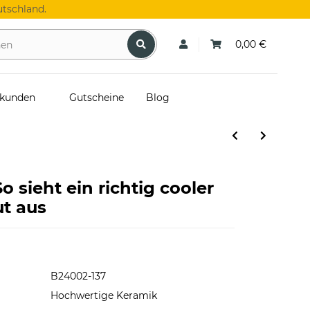
tschland.
0,00 €
skunden
Gutscheine
Blog
o sieht ein richtig cooler
t aus
B24002-137
Hochwertige Keramik