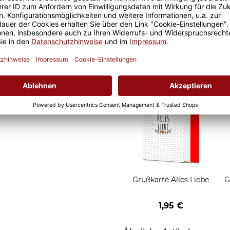
it ist eine lange Freude an
Geschenkverpackung 1
t und der Kaffee am
Tasse mit Fenster
nochmal so gut.
2,50 €
Grußkarten zum Versch
Grußkarte Alles Liebe
G
1,95 €