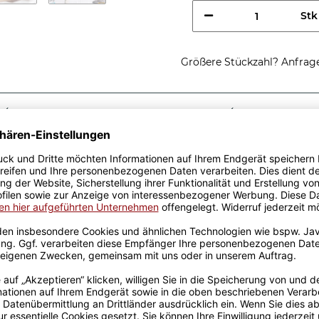
Stk
Größere Stückzahl? Anfrage 
Sicherer Kauf Auf Rechnung
Produktion in 
Passende Verpackungen
htig cooler
fe - So sieht ein richtig
schenkidee, egal zu welchem
r Keramik wurden mit viel
el Erfahrung werden sie
ckt. Die Kaffeebecher sind