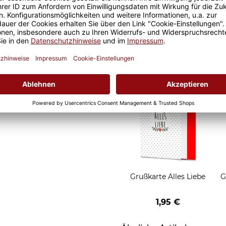
it ist eine lange Freude an
Geschenkverpackung 1
t und der Kaffee am
Tasse mit Fenster
nochmal so gut.
2,50 €
Grußkarten zum Versch
Grußkarte Alles Liebe
G
1,95 €