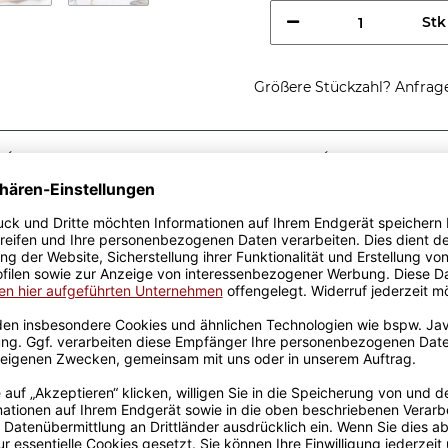
Stk
Größere Stückzahl? Anfrage 
Sicherer Kauf Auf Rechnung
Produktion in 
Passende Verpackungen
htig cooler
fe - So sieht ein richtig
kidee, egal zu welchem
r Keramik wurden mit viel
el Erfahrung werden sie
ckt. Die Kaffeebecher sind