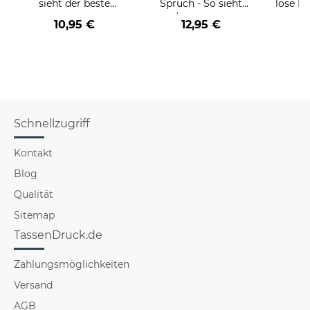
sieht der beste
Spruch - So sieht
löse P
BERUF aus -
der/die beste - Ihr
nich
10,95 €
12,95 €
a
verschiedene Berufe
Beruf - aus
versch
für Männer - Hellblau
Schnellzugriff
Kontakt
Blog
Qualität
Sitemap
TassenDruck.de
Zahlungsmöglichkeiten
Versand
AGB