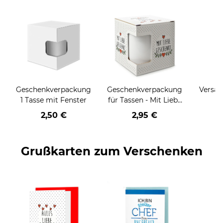
Geschenkverpackung
Geschenkverpackung
Versan
1 Tasse mit Fenster
für Tassen - Mit Liebe
geschenkt
2,50 €
2,95 €
Grußkarten zum Verschenken