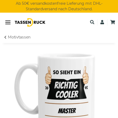
Ab 50€ versandkostenfreie Lieferung mit DHL-
Standardversand nach Deutschland.
Motivtassen