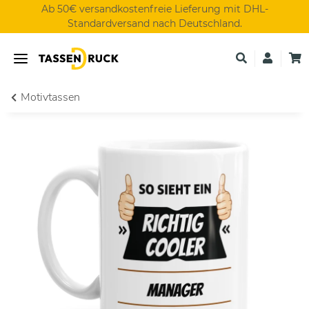
Ab 50€ versandkostenfreie Lieferung mit DHL-
Standardversand nach Deutschland.
Motivtassen