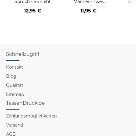
Spruch - So sieht
Männer - zwei
sie
der/die beste - Ihr
Farbvarianten
BE
12,95 €
11,95 €
Beruf - aus
versch
f
Schnellzugriff
Kontakt
Blog
Qualität
Sitemap
TassenDruck.de
Zahlungsmöglichkeiten
Versand
AGB