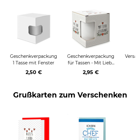
Geschenkverpackung
Geschenkverpackung
Versan
1 Tasse mit Fenster
für Tassen - Mit Liebe
geschenkt
2,50 €
2,95 €
Grußkarten zum Verschenken