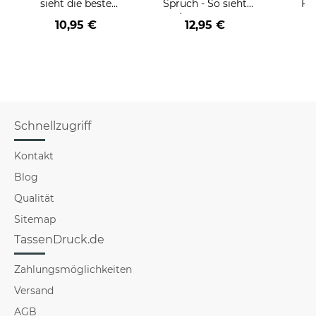
sieht die beste
Spruch - So sieht
Fr
BERUF aus -
der/die beste - Ihr
Far
10,95 €
12,95 €
verschiedene Berufe
Beruf - aus
für Frauen
Schnellzugriff
Kontakt
Blog
Qualität
Sitemap
TassenDruck.de
Zahlungsmöglichkeiten
Versand
AGB