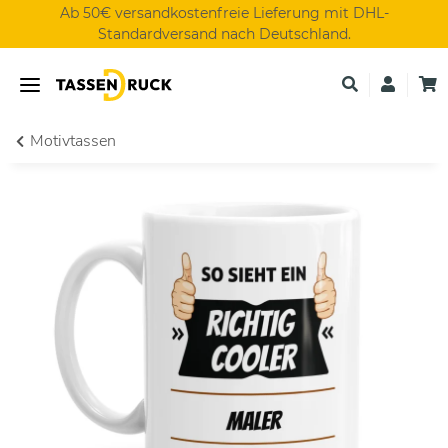
Ab 50€ versandkostenfreie Lieferung mit DHL-
Standardversand nach Deutschland.
Motivtassen