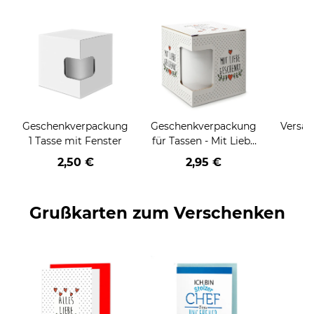
Geschenkverpackung
Geschenkverpackung
Versan
1 Tasse mit Fenster
für Tassen - Mit Liebe
geschenkt
2,50 €
2,95 €
Grußkarten zum Verschenken