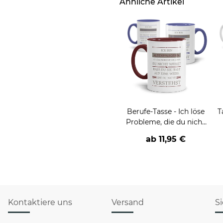
Ähnliche Artikel
Berufe-Tasse - Ich löse
T
Probleme, die du nicht
verstehst -
ab
11,95 €
verschiedene Berufe
Kontaktiere uns
Versand
S