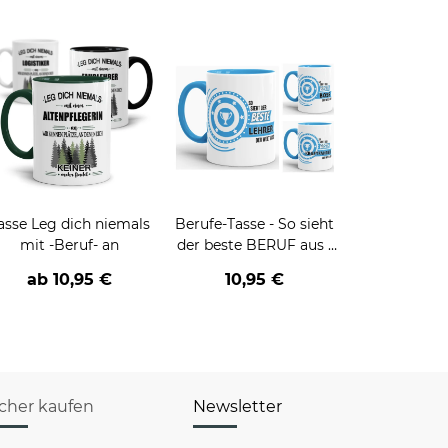
asse Leg dich niemals
Berufe-Tasse - So sieht
mit -Beruf- an
der beste BERUF aus -
verschiedene Berufe für
ab
10,95 €
10,95 €
Männer - Hellblau
icher kaufen
Newsletter