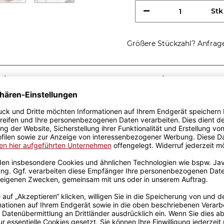
Stk
Größere Stückzahl? Anfrage 
Sicherer Kauf Auf Rechnung
Produktion in 
Passende Verpackungen
htig cooler
fe - So sieht ein richtig
dee, egal zu welchem Anlass.
k wurden mit viel Liebe
ahrung werden sie
ckt. Die Kaffeebecher sind