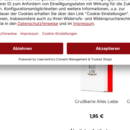
it ist eine lange Freude an
Geschenkverpackung 1
t und der Kaffee am
Tasse mit Fenster
nochmal so gut.
2,50 €
Grußkarten zum Versch
Grußkarte Alles Liebe
G
1,95 €