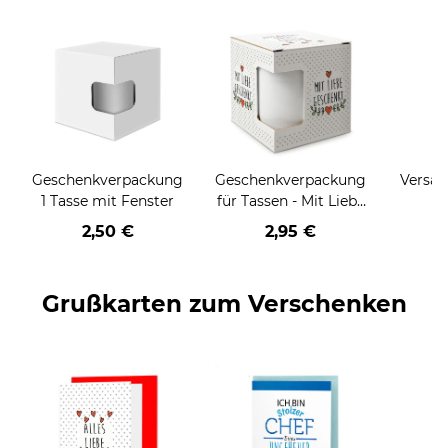
Geschenkverpackung
Geschenkverpackung
Versan
1 Tasse mit Fenster
für Tassen - Mit Liebe
geschenkt
2,50 €
2,95 €
Grußkarten zum Verschenken