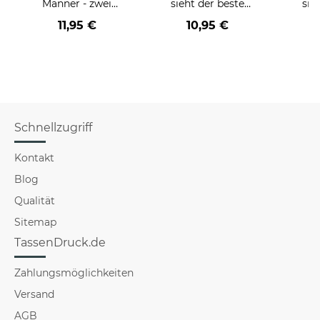
Männer - zwei
sieht der beste
sie
Farbvarianten
BERUF aus -
BE
11,95 €
10,95 €
verschiedene Berufe
versch
für Männer - Hellblau
f
Schnellzugriff
Kontakt
Blog
Qualität
Sitemap
TassenDruck.de
Zahlungsmöglichkeiten
Versand
AGB