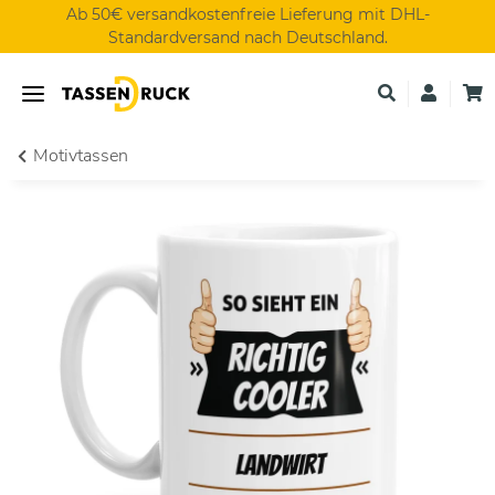
Ab 50€ versandkostenfreie Lieferung mit DHL-
Standardversand nach Deutschland.
Motivtassen