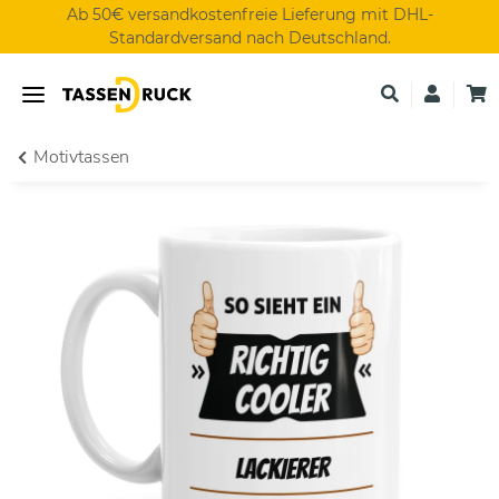
Ab 50€ versandkostenfreie Lieferung mit DHL-
Standardversand nach Deutschland.
Motivtassen