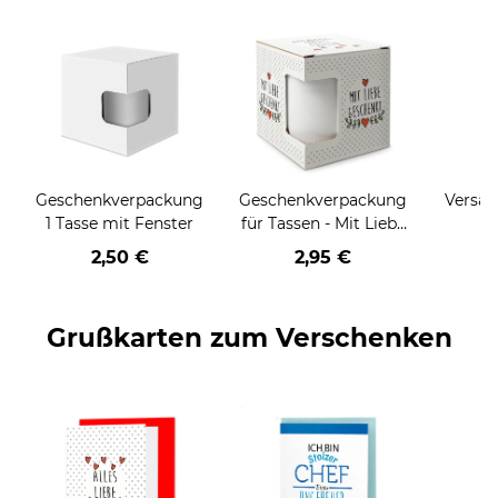
Geschenkverpackung
Geschenkverpackung
Versan
1 Tasse mit Fenster
für Tassen - Mit Liebe
geschenkt
2,50 €
2,95 €
Grußkarten zum Verschenken