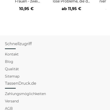
Frauen - zwei
löse Probleme, die du
niema
Farbvarianten
nicht verstehst -
10,95 €
ab
11,95 €
a
verschiedene Berufe
Schnellzugriff
Kontakt
Blog
Qualität
Sitemap
TassenDruck.de
Zahlungsmöglichkeiten
Versand
AGB