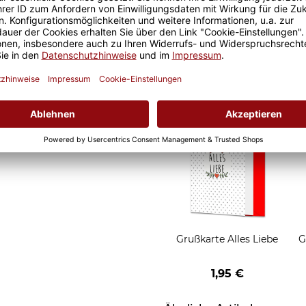
it ist eine lange Freude an
Geschenkverpackung 1
t und der Kaffee am
Tasse mit Fenster
nochmal so gut.
2,50 €
Grußkarten zum Versch
Grußkarte Alles Liebe
G
1,95 €