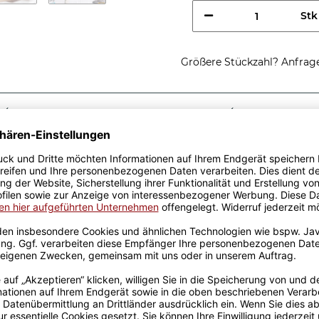
Stk
Größere Stückzahl? Anfrage 
Sicherer Kauf Auf Rechnung
Produktion in 
Passende Verpackungen
htig cooler
fe - So sieht ein richtig
kidee, egal zu welchem
r Keramik wurden mit viel
el Erfahrung werden sie
ckt. Die Kaffeebecher sind