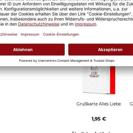
it ist eine lange Freude an
Geschenkverpackung 1
t und der Kaffee am
Tasse mit Fenster
nochmal so gut.
2,50 €
Grußkarten zum Versch
Grußkarte Alles Liebe
G
1,95 €