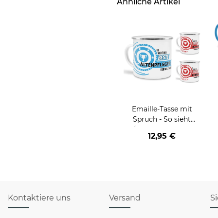
Ähnliche Artikel
Emaille-Tasse mit
Spruch - So sieht
der/die beste - Ihr Beruf
12,95 €
- aus
Kontaktiere uns
Versand
S