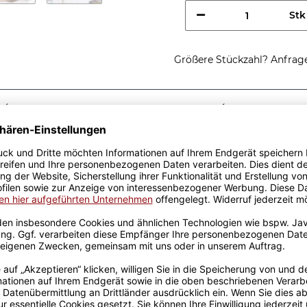
Stk
Größere Stückzahl? Anfrage 
Sicherer Kauf Auf Rechnung
Produktion in 
Passende Verpackungen
htig cooler
fe - So sieht ein richtig
ee, egal zu welchem Anlass.
k wurden mit viel Liebe
ahrung werden sie
ckt. Die Kaffeebecher sind