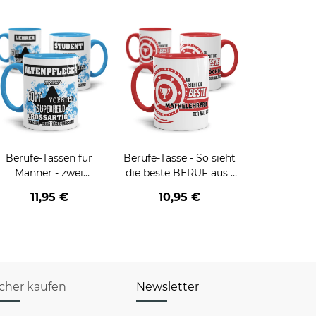
Berufe-Tassen für
Berufe-Tasse - So sieht
Männer - zwei
die beste BERUF aus -
Farbvarianten
verschiedene Berufe für
11,95 €
10,95 €
Frauen
icher kaufen
Newsletter