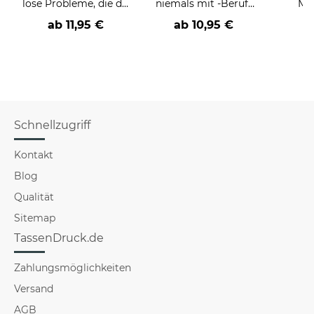
löse Probleme, die du
niemals mit -Beruf-
Män
nicht verstehst -
an
Far
ab
11,95 €
ab
10,95 €
verschiedene Berufe
Schnellzugriff
Kontakt
Blog
Qualität
Sitemap
TassenDruck.de
Zahlungsmöglichkeiten
Versand
AGB