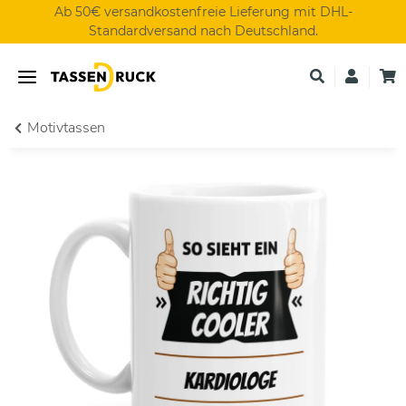
Ab 50€ versandkostenfreie Lieferung mit DHL-
Standardversand nach Deutschland.
Motivtassen