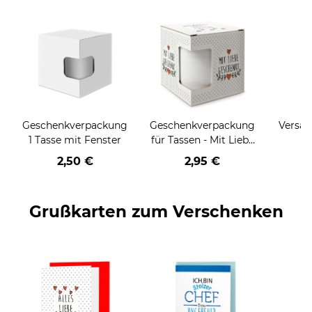
Geschenkverpackung
Geschenkverpackung
Versan
1 Tasse mit Fenster
für Tassen - Mit Liebe
geschenkt
2,50 €
2,95 €
Grußkarten zum Verschenken