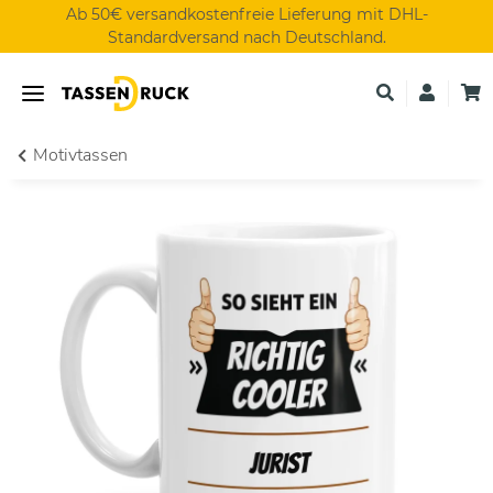
Ab 50€ versandkostenfreie Lieferung mit DHL-
Standardversand nach Deutschland.
Motivtassen