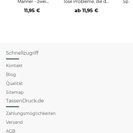
Männer - zwei
löse Probleme, die du
Spru
Farbvarianten
nicht verstehst -
der/d
11,95 €
ab
11,95 €
verschiedene Berufe
B
Schnellzugriff
Kontakt
Blog
Qualität
Sitemap
TassenDruck.de
Zahlungsmöglichkeiten
Versand
AGB