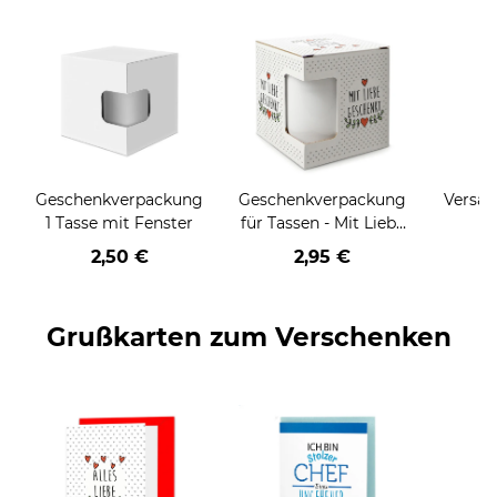
Geschenkverpackung
Geschenkverpackung
Versan
1 Tasse mit Fenster
für Tassen - Mit Liebe
geschenkt
2,50 €
2,95 €
Grußkarten zum Verschenken