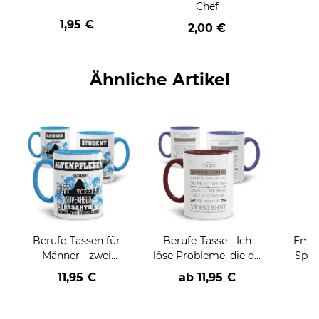
Chef
1,95 €
2,00 €
Ähnliche Artikel
Berufe-Tassen für
Berufe-Tasse - Ich
Email
Männer - zwei
löse Probleme, die du
Spru
Farbvarianten
nicht verstehst -
der/d
11,95 €
ab
11,95 €
verschiedene Berufe
B