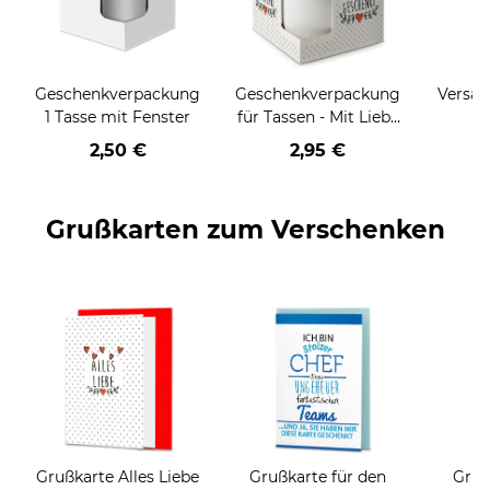
Geschenkverpackung
Geschenkverpackung
Versan
1 Tasse mit Fenster
für Tassen - Mit Liebe
geschenkt
2,50 €
2,95 €
Grußkarten zum Verschenken
Grußkarte Alles Liebe
Grußkarte für den
Gruß