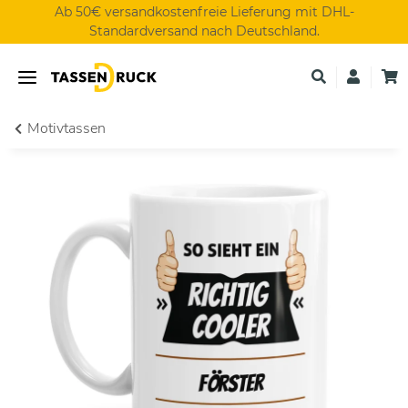
Ab 50€ versandkostenfreie Lieferung mit DHL-
Standardversand nach Deutschland.
Motivtassen