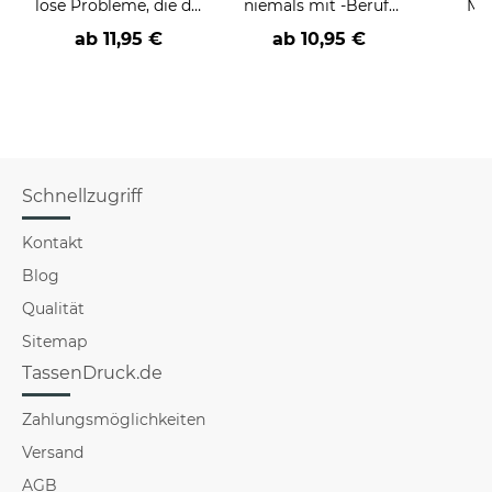
löse Probleme, die du
niemals mit -Beruf-
Män
nicht verstehst -
an
Far
ab
11,95 €
ab
10,95 €
verschiedene Berufe
Schnellzugriff
Kontakt
Blog
Qualität
Sitemap
TassenDruck.de
Zahlungsmöglichkeiten
Versand
AGB