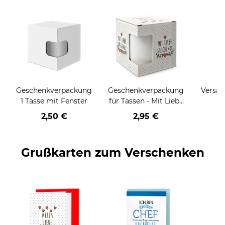
Geschenkverpackung
Geschenkverpackung
Versan
1 Tasse mit Fenster
für Tassen - Mit Liebe
geschenkt
2,50 €
2,95 €
Grußkarten zum Verschenken