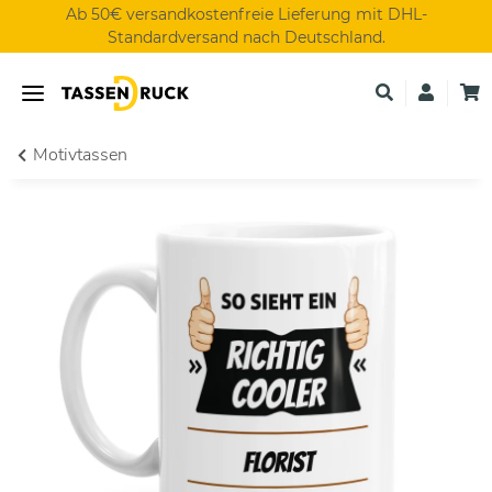
Ab 50€ versandkostenfreie Lieferung mit DHL-
Standardversand nach Deutschland.
Motivtassen