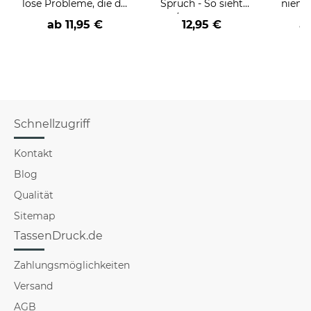
löse Probleme, die du
Spruch - So sieht
niema
nicht verstehst -
der/die beste - Ihr
ab
11,95 €
12,95 €
a
verschiedene Berufe
Beruf - aus
Schnellzugriff
Kontakt
Blog
Qualität
Sitemap
TassenDruck.de
Zahlungsmöglichkeiten
Versand
AGB