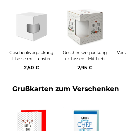
Geschenkverpackung
Geschenkverpackung
Versan
1 Tasse mit Fenster
für Tassen - Mit Liebe
geschenkt
2,50 €
2,95 €
Grußkarten zum Verschenken