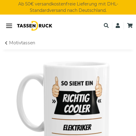
Ab 50€ versandkostenfreie Lieferung mit DHL-
Standardversand nach Deutschland.
Motivtassen