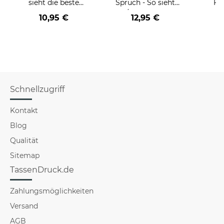
sieht die beste
Spruch - So sieht
Fr
BERUF aus -
der/die beste - Ihr
Far
10,95 €
12,95 €
verschiedene Berufe
Beruf - aus
für Frauen
Schnellzugriff
Kontakt
Blog
Qualität
Sitemap
TassenDruck.de
Zahlungsmöglichkeiten
Versand
AGB