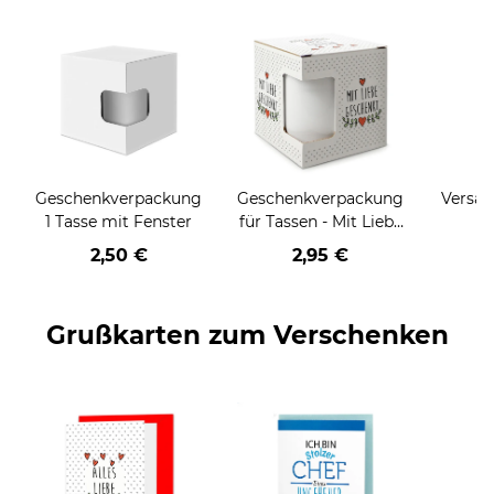
Geschenkverpackung
Geschenkverpackung
Versan
1 Tasse mit Fenster
für Tassen - Mit Liebe
geschenkt
2,50 €
2,95 €
Grußkarten zum Verschenken