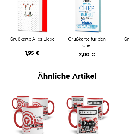
Grußkarte Alles Liebe
Grußkarte für den
Gruß
Chef
1,95 €
2,00 €
Ähnliche Artikel