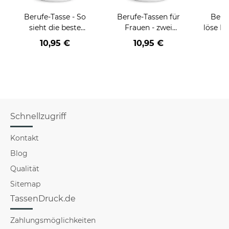
Berufe-Tasse - So
Berufe-Tassen für
Beruf
sieht die beste
Frauen - zwei
löse P
BERUF aus -
Farbvarianten
nich
10,95 €
10,95 €
a
verschiedene Berufe
versch
für Frauen
Schnellzugriff
Kontakt
Blog
Qualität
Sitemap
TassenDruck.de
Zahlungsmöglichkeiten