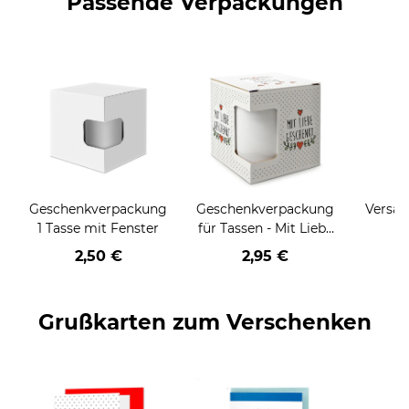
Passende Verpackungen
Geschenkverpackung
Geschenkverpackung
Versan
1 Tasse mit Fenster
für Tassen - Mit Liebe
geschenkt
2,50 €
2,95 €
Grußkarten zum Verschenken