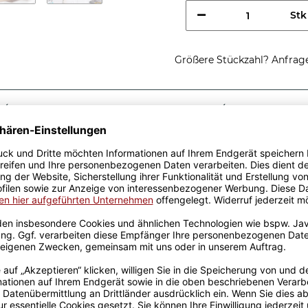
Stk
Größere Stückzahl? Anfrage 
Sicherer Kauf Auf Rechnung
Produktion in 
Passende Verpackungen
htig cooler
fe - So sieht ein richtig
idee, egal zu welchem
r Keramik wurden mit viel
el Erfahrung werden sie
ckt. Die Kaffeebecher sind