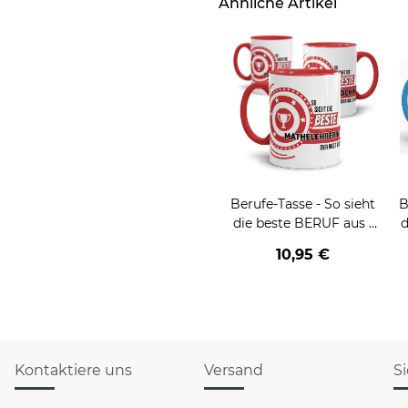
Ähnliche Artikel
Berufe-Tasse - So sieht
B
die beste BERUF aus -
d
verschiedene Berufe für
v
10,95 €
Frauen
Kontaktiere uns
Versand
S