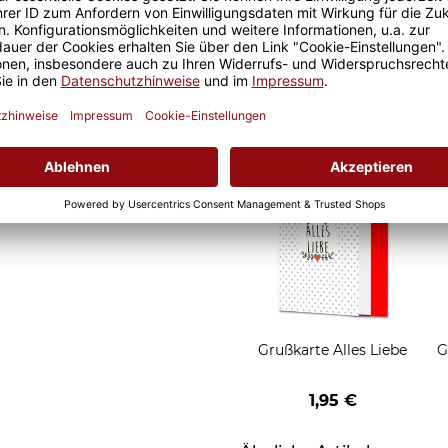
it ist eine lange Freude an
Geschenkverpackung 1
t und der Kaffee am
Tasse mit Fenster
nochmal so gut.
2,50 €
Grußkarten zum Versch
Grußkarte Alles Liebe
G
1,95 €