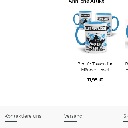
Ähnliche Artikel
Berufe-Tassen für
B
Männer - zwei
d
Farbvarianten
v
11,95 €
Kontaktiere uns
Versand
S