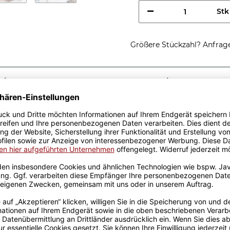
Stk
Größere Stückzahl? Anfrage 
Sicherer Kauf Auf Rechnung
Produktion in 
Passende Verpackungen
htig cooler
fe - So sieht ein richtig
e, egal zu welchem Anlass.
k wurden mit viel Liebe
ahrung werden sie
ckt. Die Kaffeebecher sind