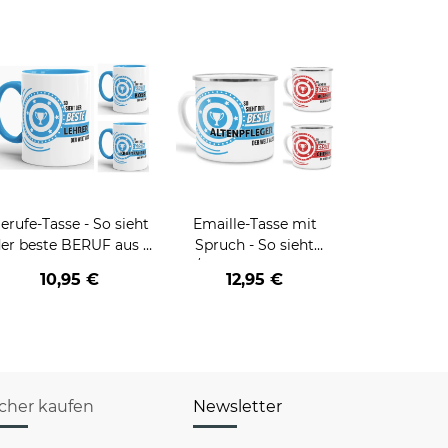
erufe-Tasse - So sieht
Emaille-Tasse mit
er beste BERUF aus -
Spruch - So sieht
erschiedene Berufe für
der/die beste - Ihr Beruf
10,95 €
12,95 €
Männer - Hellblau
- aus
icher kaufen
Newsletter