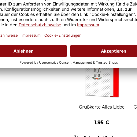
it ist eine lange Freude an
Geschenkverpackung 1
t und der Kaffee am
Tasse mit Fenster
nochmal so gut.
2,50 €
Grußkarten zum Versch
Grußkarte Alles Liebe
G
1,95 €