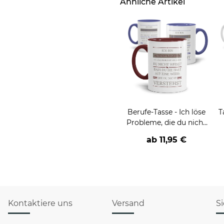
Ähnliche Artikel
Berufe-Tasse - Ich löse
T
Probleme, die du nicht
verstehst -
ab
11,95 €
verschiedene Berufe
Kontaktiere uns
Versand
S