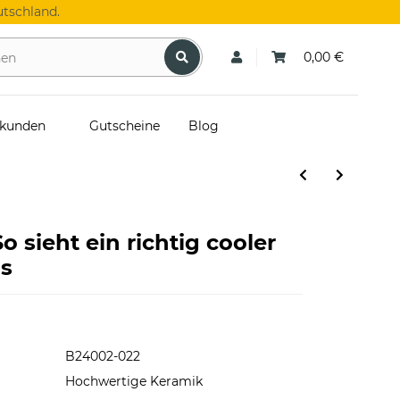
tschland.
0,00 €
skunden
Gutscheine
Blog
o sieht ein richtig cooler
us
B24002-022
Hochwertige Keramik