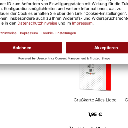
it ist eine lange Freude an
Geschenkverpackung 1
t und der Kaffee am
Tasse mit Fenster
nochmal so gut.
2,50 €
Grußkarten zum Versch
Grußkarte Alles Liebe
G
1,95 €