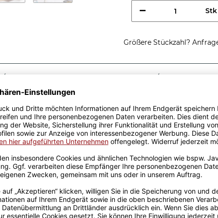
Stk
Größere Stückzahl? Anfrage 
Sicherer Kauf Auf Rechnung
Produktion in 
Passende Verpackungen
htig cooler
fe - So sieht ein richtig
nkidee, egal zu welchem
r Keramik wurden mit viel
el Erfahrung werden sie
ckt. Die Kaffeebecher sind