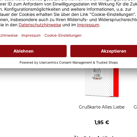
it ist eine lange Freude an
Geschenkverpackung 1
t und der Kaffee am
Tasse mit Fenster
nochmal so gut.
2,50 €
Grußkarten zum Versch
Grußkarte Alles Liebe
G
1,95 €