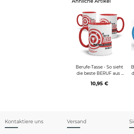
Ähnliche Artikel
Berufe-Tasse - So sieht
B
die beste BERUF aus -
d
verschiedene Berufe für
v
10,95 €
Frauen
Kontaktiere uns
Versand
S