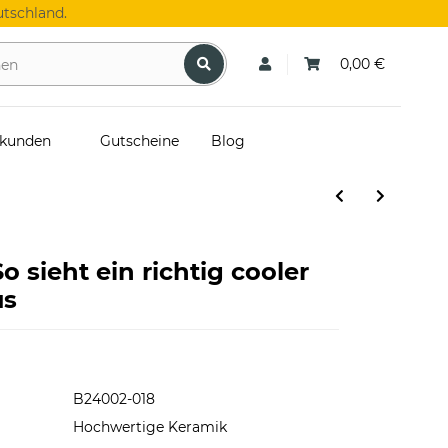
tschland.
0,00 €
skunden
Gutscheine
Blog
o sieht ein richtig cooler
us
B24002-018
Hochwertige Keramik