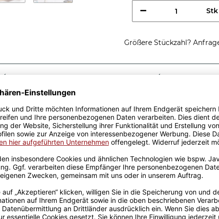
Stk
Größere Stückzahl? Anfrage 
Sicherer Kauf Auf Rechnung
Produktion in 
Passende Verpackungen
htig cooler
fe - So sieht ein richtig
nkidee, egal zu welchem
r Keramik wurden mit viel
el Erfahrung werden sie
ckt. Die Kaffeebecher sind