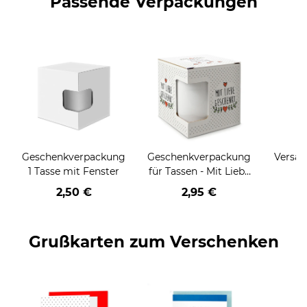
Passende Verpackungen
Geschenkverpackung
Geschenkverpackung
Versan
1 Tasse mit Fenster
für Tassen - Mit Liebe
geschenkt
2,50 €
2,95 €
Grußkarten zum Verschenken