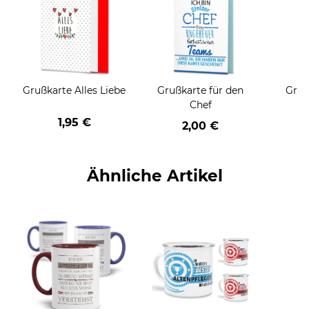
Grußkarte Alles Liebe
Grußkarte für den
Gruß
Chef
1,95 €
2,00 €
Ähnliche Artikel