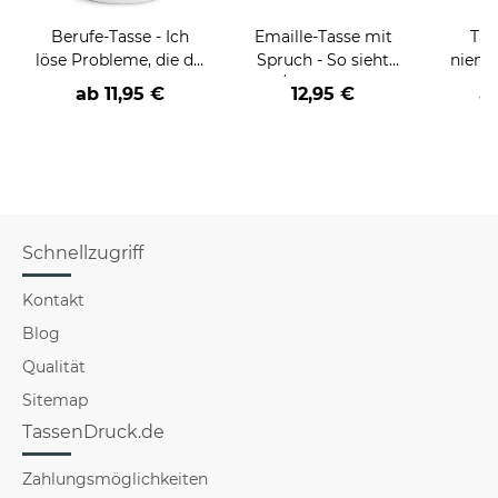
Berufe-Tasse - Ich
Emaille-Tasse mit
Tas
löse Probleme, die du
Spruch - So sieht
niema
nicht verstehst -
der/die beste - Ihr
ab
11,95 €
12,95 €
a
verschiedene Berufe
Beruf - aus
Schnellzugriff
Kontakt
Blog
Qualität
Sitemap
TassenDruck.de
Zahlungsmöglichkeiten