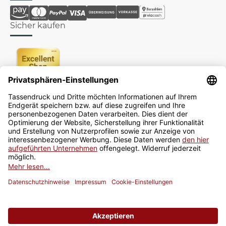
Sicher kaufen
Newsletter
Jetzt anmelden
* Alle Preise inkl. gesetzlicher USt., zzgl.
Versand