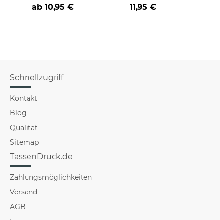
an
Farbvarianten
BE
ab
10,95 €
11,95 €
versch
für Mä
Schnellzugriff
Kontakt
Blog
Qualität
Sitemap
TassenDruck.de
Zahlungsmöglichkeiten
Versand
AGB