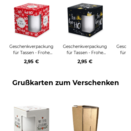
Geschenkverpackung
Geschenkverpackung
Gesch
für Tassen - Frohe
für Tassen - Frohe
für T
Weihnachten - HO
Weihnachten - HO
Wei
2,95 €
2,95 €
HO HO - rot
HO HO - schwarz
Grußkarten zum Verschenken