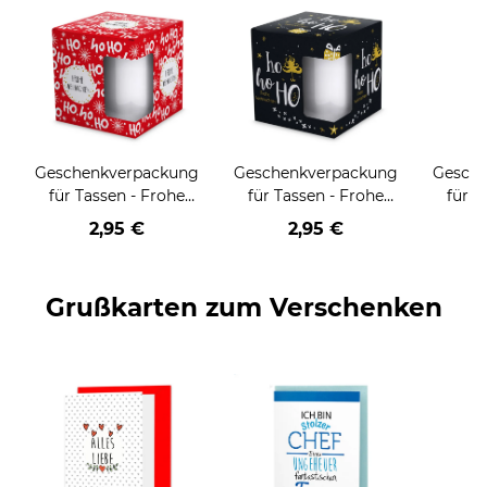
Geschenkverpackung
Geschenkverpackung
Gesch
für Tassen - Frohe
für Tassen - Frohe
für T
Weihnachten - HO
Weihnachten - HO
Wei
2,95 €
2,95 €
HO HO - rot
HO HO - schwarz
Grußkarten zum Verschenken