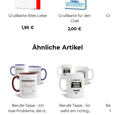
Grußkarte Alles Liebe
Grußkarte für den
Gruß
Chef
1,95 €
2,00 €
Ähnliche Artikel
Berufe-Tasse - Ich
Berufe Tasse - So
Beru
löse Probleme, die du
sieht ein richtig
Fr