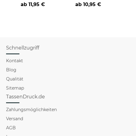
nicht verstehst -
cooler -BERUF- aus
Far
ab
11,95 €
ab
10,95 €
verschiedene Berufe
Schnellzugriff
Kontakt
Blog
Qualität
Sitemap
TassenDruck.de
Zahlungsmöglichkeiten
Versand
AGB