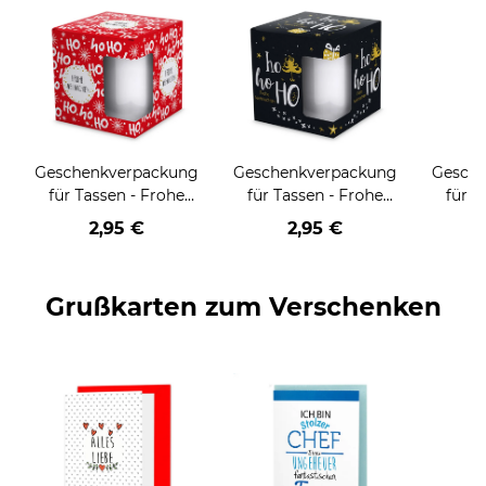
Geschenkverpackung
Geschenkverpackung
Gesch
für Tassen - Frohe
für Tassen - Frohe
für T
Weihnachten - HO
Weihnachten - HO
Wei
2,95 €
2,95 €
HO HO - rot
HO HO - schwarz
Grußkarten zum Verschenken