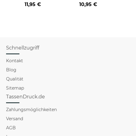
Farbvarianten
BERUF aus -
der/d
11,95 €
10,95 €
verschiedene Berufe
B
für Männer - Hellblau
Schnellzugriff
Kontakt
Blog
Qualität
Sitemap
TassenDruck.de
Zahlungsmöglichkeiten
Versand
AGB