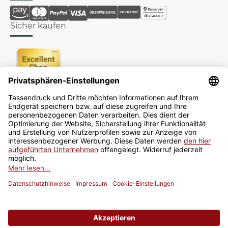
Sicher kaufen
Newsletter
Jetzt anmelden
* Alle Preise inkl. gesetzlicher USt., zzgl.
Versand