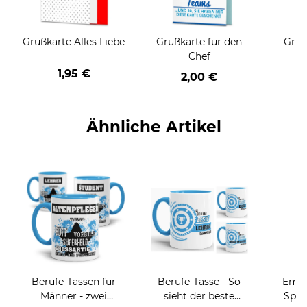
Grußkarte Alles Liebe
Grußkarte für den
Gruß
Chef
1,95 €
2,00 €
Ähnliche Artikel
Berufe-Tassen für
Berufe-Tasse - So
Email
Männer - zwei
sieht der beste
Spru