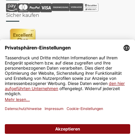
Sicher kaufen
Newsletter
Jetzt anmelden
* Alle Preise inkl. gesetzlicher USt., zzgl.
Versand