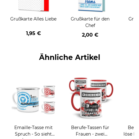
Grußkarte Alles Liebe
Grußkarte für den
Gruß
Chef
1,95 €
2,00 €
Ähnliche Artikel
Emaille-Tasse mit
Berufe-Tassen für
Beruf
Spruch - So sieht
Frauen - zwei
löse P