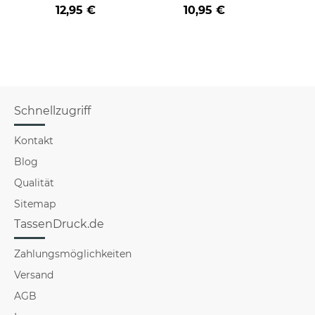
der/die beste - Ihr
Farbvarianten
nich
12,95 €
10,95 €
a
Beruf - aus
versch
Schnellzugriff
Kontakt
Blog
Qualität
Sitemap
TassenDruck.de
Zahlungsmöglichkeiten
Versand
AGB