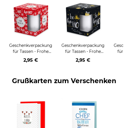
Geschenkverpackung
Geschenkverpackung
Gesch
für Tassen - Frohe
für Tassen - Frohe
für T
Weihnachten - HO
Weihnachten - HO
Wei
2,95 €
2,95 €
HO HO - rot
HO HO - schwarz
Grußkarten zum Verschenken