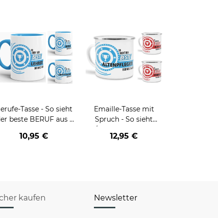
erufe-Tasse - So sieht
Emaille-Tasse mit
er beste BERUF aus -
Spruch - So sieht
erschiedene Berufe für
der/die beste - Ihr Beruf
10,95 €
12,95 €
Männer - Hellblau
- aus
icher kaufen
Newsletter