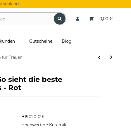
tschland.
0,00 €
skunden
Gutscheine
Blog
 für Frauen
So sieht die beste
 - Rot
B19020-091
Hochwertige Keramik