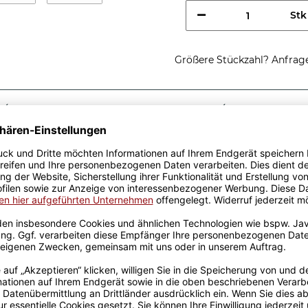
Stk
Größere Stückzahl? Anfrage 
Sicherer Kauf Auf Rechnung
Produktion in 
Passende Verpackungen
ste
ine tolle Geschenkidee.
Keramik wurden mit viel
Erfahrung werden sie
en Produktion bedruckt.
otivtassen, die auch für die