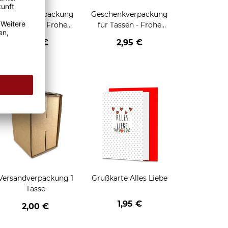
Geschenkverpackung
Geschenkverpackung
für Tassen - Frohe
für Tassen - Frohe
eihnachten - HO HO
Weihnachten - Rentier
2,95 €
2,95 €
HO - schwarz
enken
Versandverpackung 1
Grußkarte Alles Liebe
Tasse
1,95 €
2,00 €