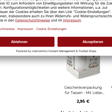
 ist somit garantiert und
Geschenkverpackung
al ob zuhause oder im Büro.
für Tassen - Frohe
Weihnachten - HO HO
W
2,95 €
HO - rot
Grußkarten zum Versch
Geschenkverpackung
für Tassen - Mit Liebe
geschenkt
2,95 €