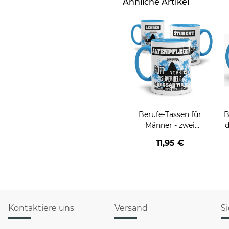
Ähnliche Artikel
Berufe-Tassen für
B
Männer - zwei
d
Farbvarianten
v
11,95 €
Kontaktiere uns
Versand
S