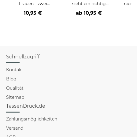
Frauen - zwei
sieht ein richtig
niema
Farbvarianten
cooler -BERUF- aus
10,95 €
ab
10,95 €
a
Schnellzugriff
Kontakt
Blog
Qualität
Sitemap
TassenDruck.de
Zahlungsmöglichkeiten
Versand