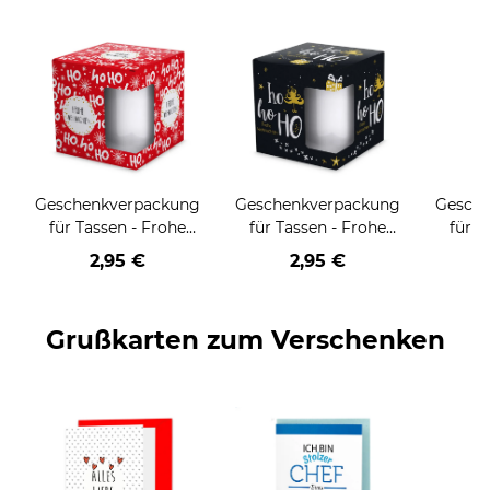
Geschenkverpackung
Geschenkverpackung
Gesch
für Tassen - Frohe
für Tassen - Frohe
für T
Weihnachten - HO
Weihnachten - HO
Wei
2,95 €
2,95 €
HO HO - rot
HO HO - schwarz
Grußkarten zum Verschenken