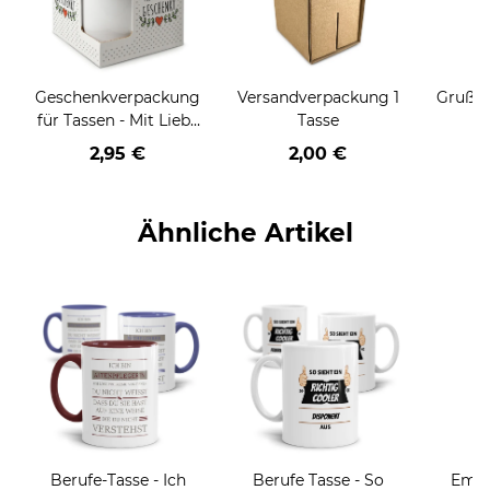
Geschenkverpackung
Versandverpackung 1
Grußka
für Tassen - Mit Liebe
Tasse
geschenkt
2,95 €
2,00 €
Ähnliche Artikel
Berufe-Tasse - Ich
Berufe Tasse - So
Email