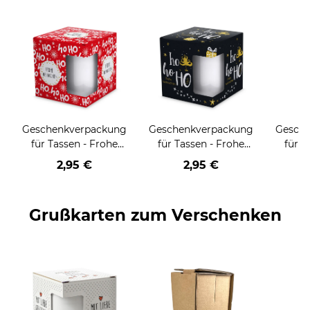
Geschenkverpackung
Geschenkverpackung
Gesch
für Tassen - Frohe
für Tassen - Frohe
für T
Weihnachten - HO
Weihnachten - HO
Wei
2,95 €
2,95 €
HO HO - rot
HO HO - schwarz
Grußkarten zum Verschenken