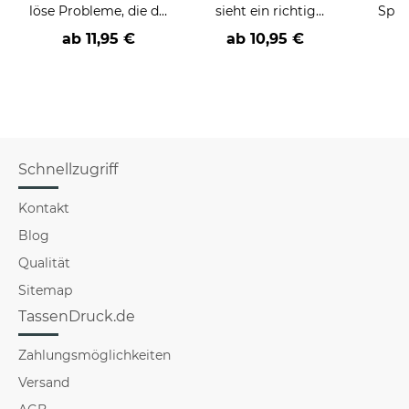
löse Probleme, die du
sieht ein richtig
Spru
nicht verstehst -
cooler -BERUF- aus
der/d
ab
11,95 €
ab
10,95 €
verschiedene Berufe
B
Schnellzugriff
Kontakt
Blog
Qualität
Sitemap
TassenDruck.de
Zahlungsmöglichkeiten
Versand