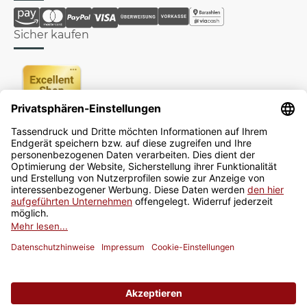
Sicher kaufen
Newsletter
Jetzt anmelden
* Alle Preise inkl. gesetzlicher USt., zzgl.
Versand