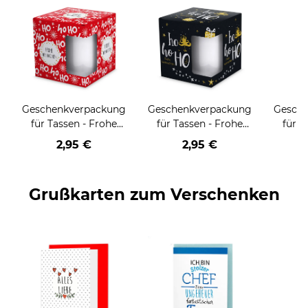
Geschenkverpackung
Geschenkverpackung
Gesch
für Tassen - Frohe
für Tassen - Frohe
für T
Weihnachten - HO
Weihnachten - HO
Wei
2,95 €
2,95 €
HO HO - rot
HO HO - schwarz
Grußkarten zum Verschenken