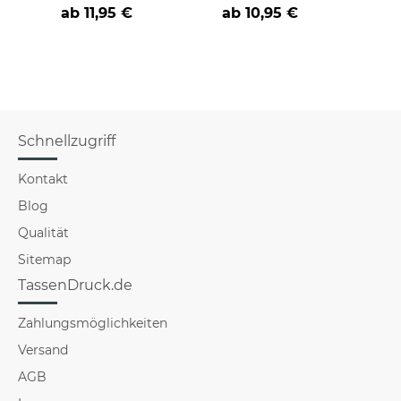
nicht verstehst -
cooler -BERUF- aus
der/d
ab
11,95 €
ab
10,95 €
verschiedene Berufe
B
Schnellzugriff
Kontakt
Blog
Qualität
Sitemap
TassenDruck.de
Zahlungsmöglichkeiten
Versand
AGB