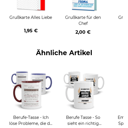
Grußkarte Alles Liebe
Grußkarte für den
Gruß
Chef
1,95 €
2,00 €
Ähnliche Artikel
Berufe-Tasse - Ich
Berufe Tasse - So
Email
löse Probleme, die du
sieht ein richtig
Spru