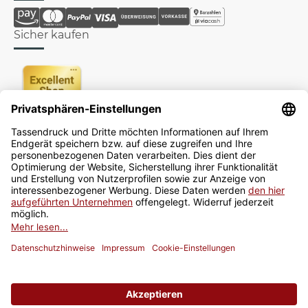
Sicher kaufen
Newsletter
Jetzt anmelden
* Alle Preise inkl. gesetzlicher USt., zzgl.
Versand