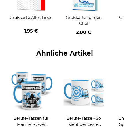
Grußkarte Alles Liebe
Grußkarte für den
Gruß
Chef
1,95 €
2,00 €
Ähnliche Artikel
Berufe-Tassen für
Berufe-Tasse - So
Email
Männer - zwei
sieht der beste
Spru