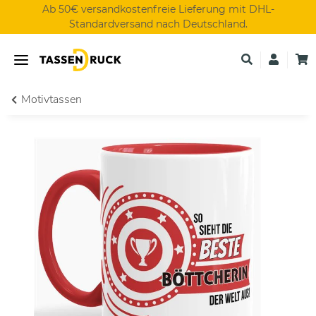
Ab 50€ versandkostenfreie Lieferung mit DHL-
Standardversand nach Deutschland.
Motivtassen