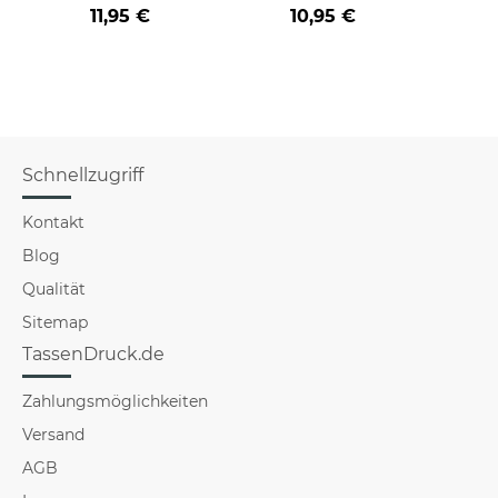
Farbvarianten
BERUF aus -
der/d
11,95 €
10,95 €
verschiedene Berufe
B
für Männer - Hellblau
Schnellzugriff
Kontakt
Blog
Qualität
Sitemap
TassenDruck.de
Zahlungsmöglichkeiten
Versand
AGB