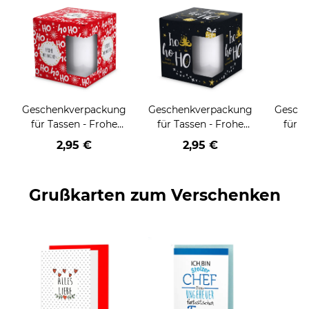
Geschenkverpackung
Geschenkverpackung
Gesch
für Tassen - Frohe
für Tassen - Frohe
für T
Weihnachten - HO
Weihnachten - HO
Wei
2,95 €
2,95 €
HO HO - rot
HO HO - schwarz
Grußkarten zum Verschenken