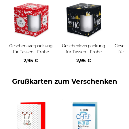
Geschenkverpackung
Geschenkverpackung
Gesch
für Tassen - Frohe
für Tassen - Frohe
für T
Weihnachten - HO
Weihnachten - HO
Wei
2,95 €
2,95 €
HO HO - rot
HO HO - schwarz
Grußkarten zum Verschenken