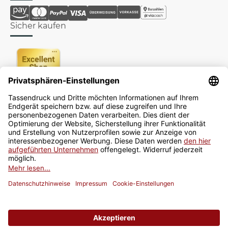
Sicher kaufen
Newsletter
Jetzt anmelden
* Alle Preise inkl. gesetzlicher USt., zzgl.
Versand