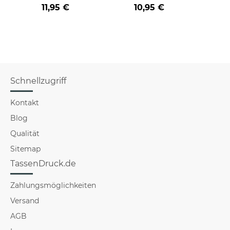
Farbvarianten
BERUF aus -
der/d
11,95 €
10,95 €
verschiedene Berufe
B
für Männer - Hellblau
Schnellzugriff
Kontakt
Blog
Qualität
Sitemap
TassenDruck.de
Zahlungsmöglichkeiten
Versand
AGB