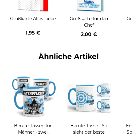
Grußkarte Alles Liebe
Grußkarte für den
Gruß
Chef
1,95 €
2,00 €
Ähnliche Artikel
Berufe-Tassen für
Berufe-Tasse - So
Email
Männer - zwei
sieht der beste
Spru