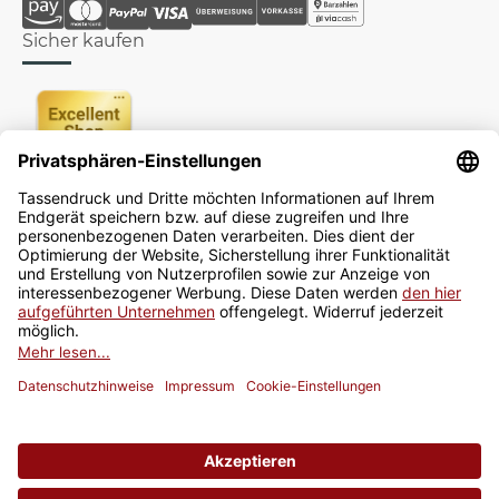
Sicher kaufen
Newsletter
Jetzt anmelden
* Alle Preise inkl. gesetzlicher USt., zzgl.
Versand