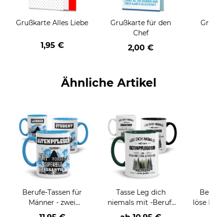
Grußkarte Alles Liebe
Grußkarte für den
Gruß
Chef
1,95 €
2,00 €
Ähnliche Artikel
Berufe-Tassen für
Tasse Leg dich
Beruf
Männer - zwei
niemals mit -Beruf-
löse P
Farbvarianten
an
nich