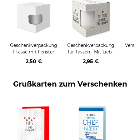
Geschenkverpackung
Geschenkverpackung
Versan
1 Tasse mit Fenster
für Tassen - Mit Liebe
geschenkt
2,50 €
2,95 €
Grußkarten zum Verschenken