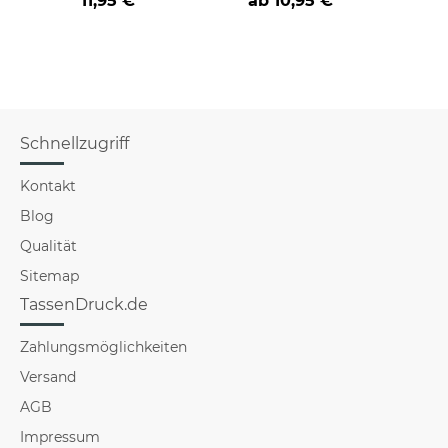
11,95 €
ab
10,95 €
a
versch
Schnellzugriff
Kontakt
Blog
Qualität
Sitemap
TassenDruck.de
Zahlungsmöglichkeiten
Versand
AGB
Impressum