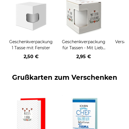
Geschenkverpackung
Geschenkverpackung
Versan
1 Tasse mit Fenster
für Tassen - Mit Liebe
geschenkt
2,50 €
2,95 €
Grußkarten zum Verschenken