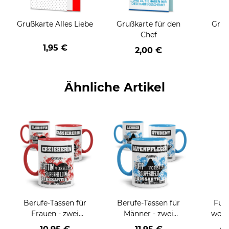
Grußkarte Alles Liebe
Grußkarte für den
Gruß
Chef
1,95 €
2,00 €
Ähnliche Artikel
Berufe-Tassen für
Berufe-Tassen für
Fußm
Frauen - zwei
Männer - zwei
wohn
Farbvarianten
Farbvarianten
ve