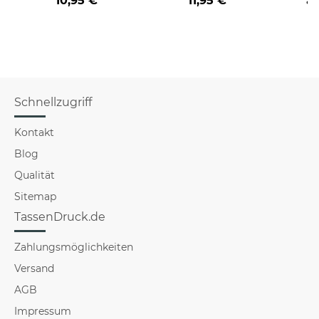
10,95 €
11,95 €
a
Hu
Schnellzugriff
Kontakt
Blog
Qualität
Sitemap
TassenDruck.de
Zahlungsmöglichkeiten
Versand
AGB
Impressum