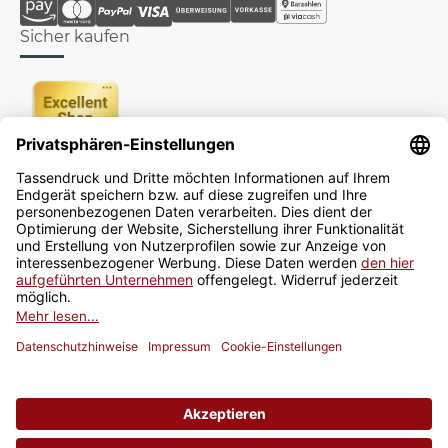
Sicher kaufen
Newsletter
Jetzt anmelden
* Alle Preise inkl. gesetzlicher USt., zzgl.
Versand