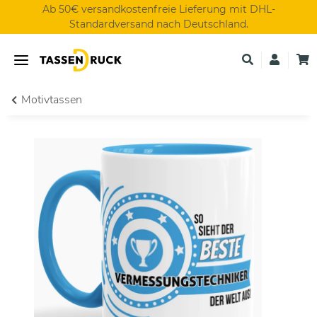
Ab 50€ versandkostenfreie Lieferung mit DHL-
Standardversand nach Deutschland.
Motivtassen