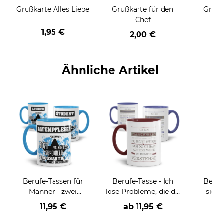
Grußkarte Alles Liebe
Grußkarte für den
Gruß
Chef
1,95 €
2,00 €
Ähnliche Artikel
Berufe-Tassen für
Berufe-Tasse - Ich
Beru
Männer - zwei
löse Probleme, die du
sieh
Farbvarianten
nicht verstehst -
coole
11,95 €
ab
11,95 €
a
verschiedene Berufe