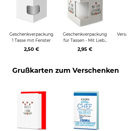
Geschenkverpackung
Geschenkverpackung
Versan
1 Tasse mit Fenster
für Tassen - Mit Liebe
geschenkt
2,50 €
2,95 €
Grußkarten zum Verschenken