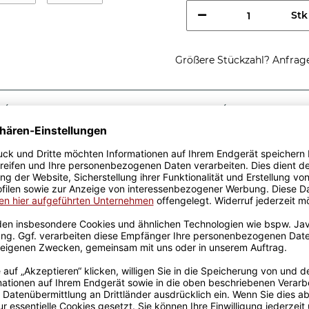
Stk
Größere Stückzahl? Anfrage 
Sicherer Kauf Auf Rechnung
Produktion in 
Passende Verpackungen
ste Trainer aus
 tolle Geschenkidee. Unsere
amik und wurden mit viel
Erfahrung werden sie
 Freude an unseren
rt und der Kaffee schmeckt