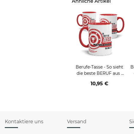
Ähnliche Artikel
Berufe-Tasse - So sieht
B
die beste BERUF aus -
verschiedene Berufe für
10,95 €
Frauen
Kontaktiere uns
Versand
S