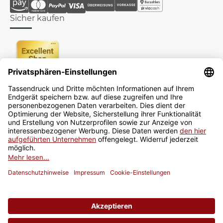
Sicher kaufen
Newsletter
Jetzt anmelden
* Alle Preise inkl. gesetzlicher USt., zzgl.
Versand