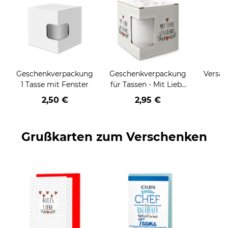
Geschenkverpackung
Geschenkverpackung
Versan
1 Tasse mit Fenster
für Tassen - Mit Liebe
geschenkt
2,50 €
2,95 €
Grußkarten zum Verschenken