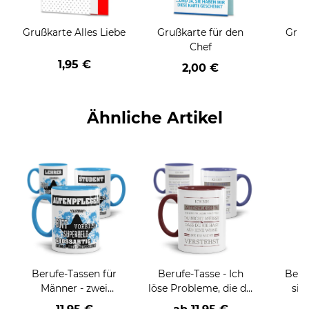
Grußkarte Alles Liebe
Grußkarte für den
Gruß
Chef
1,95 €
2,00 €
Ähnliche Artikel
Berufe-Tassen für
Berufe-Tasse - Ich
Beru
Männer - zwei
löse Probleme, die du
sie
Farbvarianten
nicht verstehst -
BE