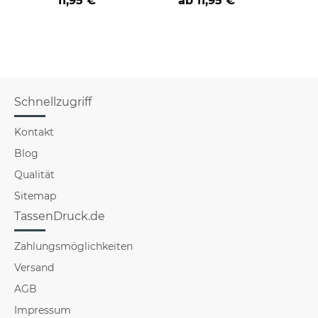
11,95 €
ab
11,95 €
verschiedene Berufe
versch
f
Schnellzugriff
Kontakt
Blog
Qualität
Sitemap
TassenDruck.de
Zahlungsmöglichkeiten
Versand
AGB
Impressum