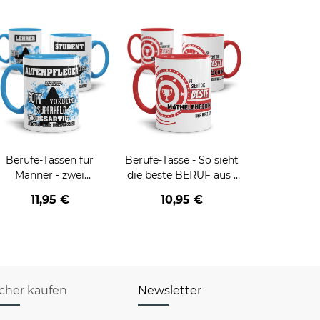
Berufe-Tassen für
Berufe-Tasse - So sieht
Männer - zwei
die beste BERUF aus -
Farbvarianten
verschiedene Berufe für
11,95 €
10,95 €
Frauen
icher kaufen
Newsletter