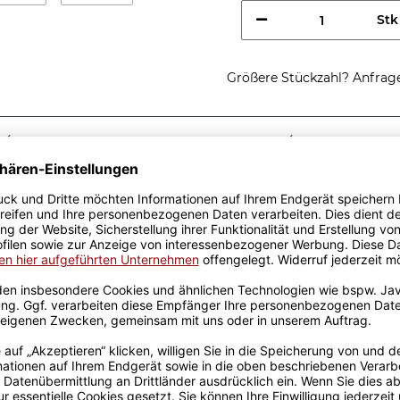
Stk
Größere Stückzahl? Anfrage 
Sicherer Kauf Auf Rechnung
Produktion in 
Passende Verpackungen
ste
 eine tolle Geschenkidee.
iger Keramik und wurden
it viel Erfahrung werden sie
 Freude an unseren
rt und der Kaffee schmeckt