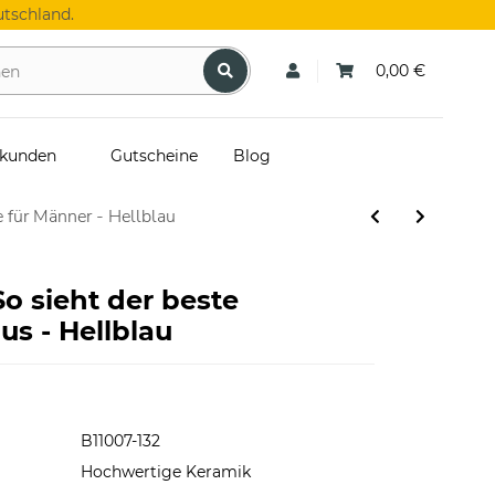
tschland.
0,00 €
skunden
Gutscheine
Blog
 für Männer - Hellblau
So sieht der beste
us - Hellblau
B11007-132
Hochwertige Keramik