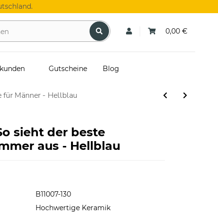
tschland.
0,00 €
skunden
Gutscheine
Blog
 für Männer - Hellblau
So sieht der beste
mer aus - Hellblau
B11007-130
Hochwertige Keramik