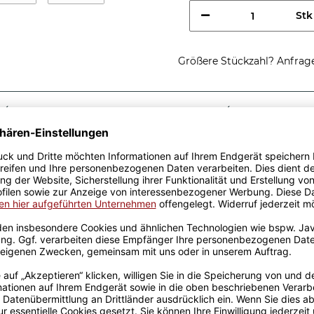
Stk
Größere Stückzahl? Anfrage 
Sicherer Kauf Auf Rechnung
Produktion in 
Passende Verpackungen
ste
llblau
 - ist eine tolle
 aus hochwertiger Keramik
 designt. Mit viel
 bedruckt. Eine lange
ist somit garantiert und