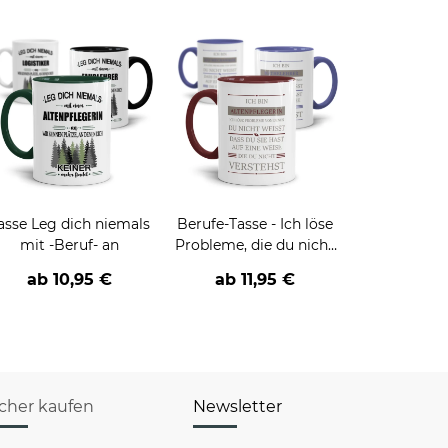
asse Leg dich niemals
Berufe-Tasse - Ich löse
mit -Beruf- an
Probleme, die du nicht
verstehst -
ab
10,95 €
ab
11,95 €
verschiedene Berufe
icher kaufen
Newsletter