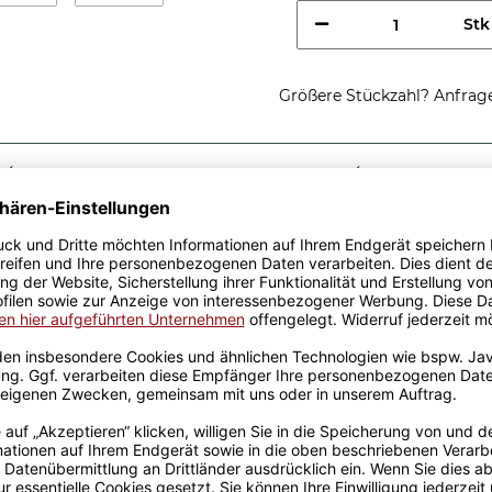
Stk
Größere Stückzahl? Anfrage 
Sicherer Kauf Auf Rechnung
Produktion in 
Passende Verpackungen
ste
lau
 ist eine tolle
 aus hochwertiger Keramik
 designt. Mit viel
 bedruckt. Eine lange
ist somit garantiert und