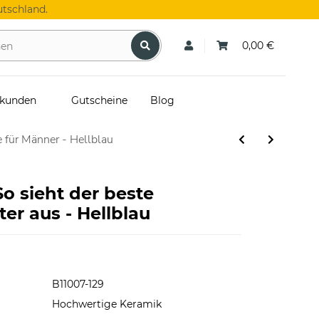
tschland.
0,00 €
skunden
Gutscheine
Blog
 für Männer - Hellblau
So sieht der beste
er aus - Hellblau
B11007-129
Hochwertige Keramik