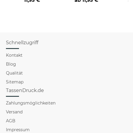
11,95 €
ab
11,95 €
a
verschiedene Berufe
Schnellzugriff
Kontakt
Blog
Qualität
Sitemap
TassenDruck.de
Zahlungsmöglichkeiten
Versand
AGB
Impressum