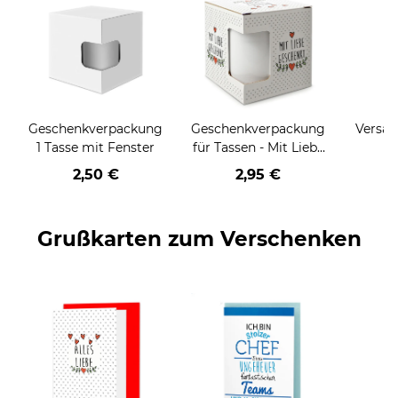
Geschenkverpackung
Geschenkverpackung
Versan
1 Tasse mit Fenster
für Tassen - Mit Liebe
geschenkt
2,50 €
2,95 €
Grußkarten zum Verschenken