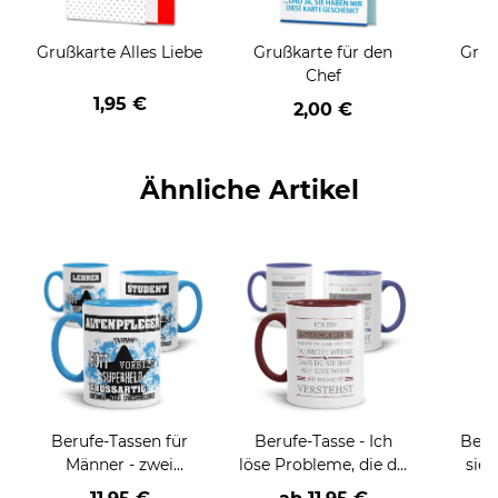
Grußkarte Alles Liebe
Grußkarte für den
Gruß
Chef
1,95 €
2,00 €
Ähnliche Artikel
Berufe-Tassen für
Berufe-Tasse - Ich
Beru
Männer - zwei
löse Probleme, die du
sieh
Farbvarianten
nicht verstehst -
coole