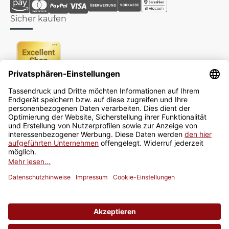
Sicher kaufen
Newsletter
Jetzt anmelden
* Alle Preise inkl. gesetzlicher USt., zzgl.
Versand