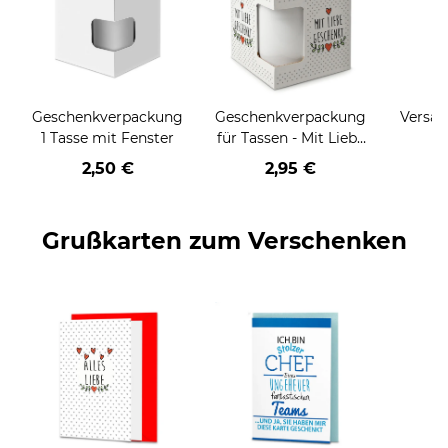
Geschenkverpackung
Geschenkverpackung
Versan
1 Tasse mit Fenster
für Tassen - Mit Liebe
geschenkt
2,50 €
2,95 €
Grußkarten zum Verschenken