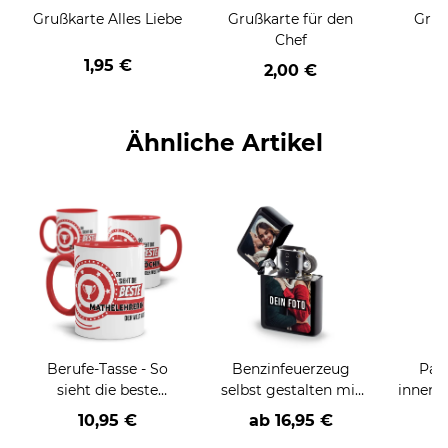
Grußkarte Alles Liebe
Grußkarte für den
Gruß
Chef
1,95 €
2,00 €
Ähnliche Artikel
Berufe-Tasse - So
Benzinfeuerzeug
Pan
sieht die beste
selbst gestalten mit
innen/
BERUF aus -
Foto - Schwarz
10,95 €
ab
16,95 €
a
verschiedene Berufe