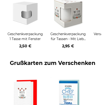
Geschenkverpackung
Geschenkverpackung
Versan
1 Tasse mit Fenster
für Tassen - Mit Liebe
geschenkt
2,50 €
2,95 €
Grußkarten zum Verschenken