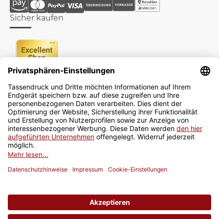
Sicher kaufen
Newsletter
Jetzt anmelden
* Alle Preise inkl. gesetzlicher USt., zzgl.
Versand