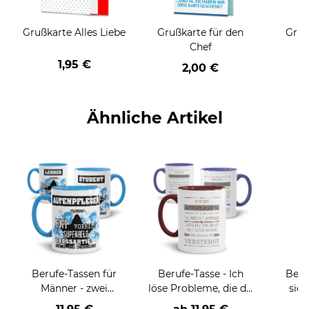
Grußkarte Alles Liebe
Grußkarte für den
Gruß
Chef
1,95 €
2,00 €
Ähnliche Artikel
Berufe-Tassen für
Berufe-Tasse - Ich
Beru
Männer - zwei
löse Probleme, die du
sieh
Farbvarianten
nicht verstehst -
coole