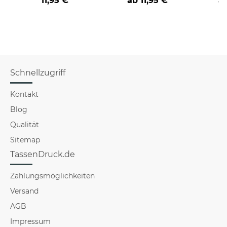
11,95 €
ab
11,95 €
a
verschiedene Berufe
Schnellzugriff
Kontakt
Blog
Qualität
Sitemap
TassenDruck.de
Zahlungsmöglichkeiten
Versand
AGB
Impressum