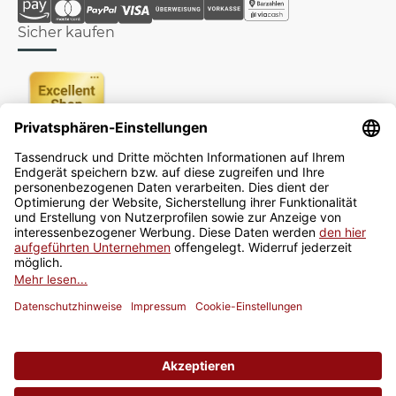
Sicher kaufen
Newsletter
Jetzt anmelden
* Alle Preise inkl. gesetzlicher USt., zzgl.
Versand