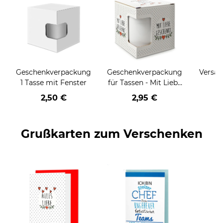
Geschenkverpackung
Geschenkverpackung
Versan
1 Tasse mit Fenster
für Tassen - Mit Liebe
geschenkt
2,50 €
2,95 €
Grußkarten zum Verschenken