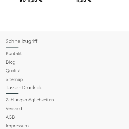
ab
11,95 €
11,95 €
verschiedene Berufe
versch
f
Schnellzugriff
Kontakt
Blog
Qualität
Sitemap
TassenDruck.de
Zahlungsmöglichkeiten
Versand
AGB
Impressum