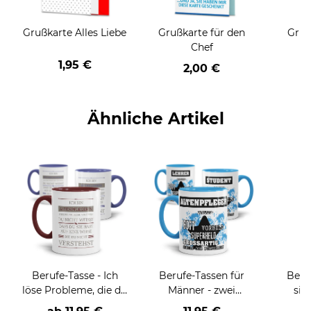
Grußkarte Alles Liebe
Grußkarte für den
Gruß
Chef
1,95 €
2,00 €
Ähnliche Artikel
Berufe-Tasse - Ich
Berufe-Tassen für
Beru
löse Probleme, die du
Männer - zwei
sie
nicht verstehst -
Farbvarianten
BE