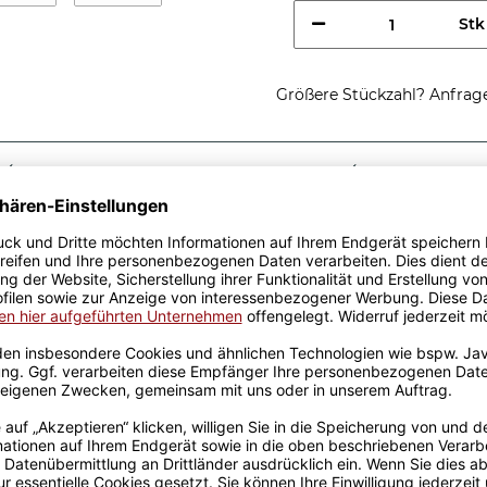
Stk
Größere Stückzahl? Anfrage 
Sicherer Kauf Auf Rechnung
Produktion in 
Passende Verpackungen
este Musiker
 tolle Geschenkidee. Unsere
amik und wurden mit viel
Erfahrung werden sie
 Freude an unseren
rt und der Kaffee schmeckt