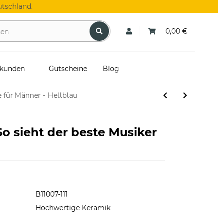
tschland.
0,00 €
skunden
Gutscheine
Blog
 für Männer - Hellblau
So sieht der beste Musiker
B11007-111
Hochwertige Keramik