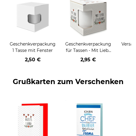
Geschenkverpackung
Geschenkverpackung
Versan
1 Tasse mit Fenster
für Tassen - Mit Liebe
geschenkt
2,50 €
2,95 €
Grußkarten zum Verschenken