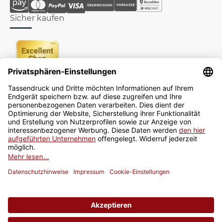
Sicher kaufen
Newsletter
Jetzt anmelden
* Alle Preise inkl. gesetzlicher USt., zzgl.
Versand