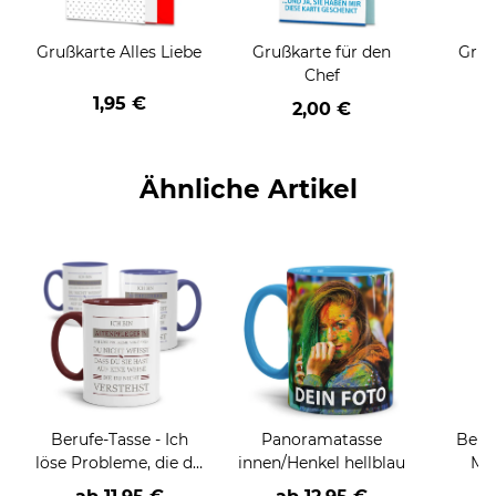
Grußkarte Alles Liebe
Grußkarte für den
Gruß
Chef
1,95 €
2,00 €
Ähnliche Artikel
Berufe-Tasse - Ich
Panoramatasse
Beru
löse Probleme, die du
innen/Henkel hellblau
Män
nicht verstehst -
Far